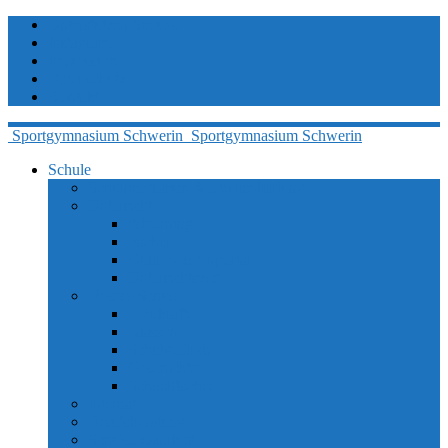
Unterstützen Sie uns
Instagram
Impressum
Datenschutz
Kontakt
Sportgymnasium
Schwerin
Sportgymnasium
Schwerin
Schule
Schulprogramm & Medienbildung
Unterricht
itslearning
Fächer
Online-Notenportal
Unterrichtszeit
Unsere Schule
Lehrkräfte
Klassen
Schulgelände
Geschichte
Schließfächer
Internat
Berufsberatung
Schulsozialarbeit