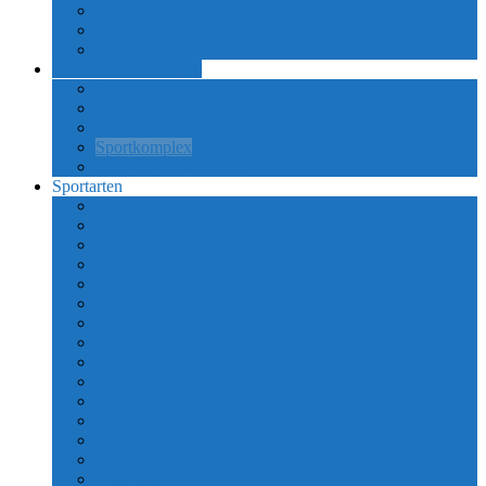
Kontakt / Sekretariat
Instagram
Förderverein
Eliteschule des Sports
Bedeutung
Bundeskader
Förderteam
Sportkomplex
Sichtung & Anmeldung
Sportarten
Boxen
Fechten
Fußball
Handball
Judo
Leichtathletik
Radsport
Rhythmische Sportgymnastik
Rudern
Schwimmen
Segeln
Sportakrobatik
Tennis
Triathlon
Volleyball