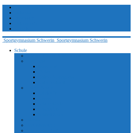
Unterstützen Sie uns
Instagram
Impressum
Datenschutz
Kontakt
Sportgymnasium
Schwerin
Sportgymnasium
Schwerin
Schule
Schulprogramm & Medienbildung
Unterricht
itslearning
Fächer
Online-Notenportal
Unterrichtszeit
Unsere Schule
Lehrkräfte
Klassen
Schulgelände
Geschichte
Schließfächer
Internat
Berufsberatung
Schulsozialarbeit