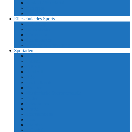
Kontakt / Sekretariat
Instagram
Förderverein
Eliteschule des Sports
Bedeutung
Bundeskader
Förderteam
Sportkomplex
Sichtung & Anmeldung
Sportarten
Boxen
Fechten
Fußball
Handball
Judo
Leichtathletik
Radsport
Rhythmische Sportgymnastik
Rudern
Schwimmen
Segeln
Sportakrobatik
Tennis
Triathlon
Volleyball